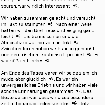
spüren
,
war
wirklich
interessant
📢
.
Wir
haben
zusammen
gelacht
und
versucht
,
im
Takt
zu
stampfen
📢
.
Nach
einer
Weile
hatten
wir
den
Dreh
raus
und
es
ging
ganz
leicht
📢
.
Die
Sonne
schien
und
die
Atmosphäre
war
einfach
perfekt
📢
.
Zwischendurch
haben
wir
Pausen
gemacht
und
den
frischen
Traubensaft
probiert
📢
.
Er
war
süß
und
lecker
📢
.
Am
Ende
des
Tages
waren
wir
beide
ziemlich
müde
,
aber
glücklich
📢
.
Es
war
ein
unvergessliches
Erlebnis
und
wir
haben
viele
schöne
Erinnerungen
gesammelt
📢
.
Das
Beste
daran
war
,
dass
wir
diese
besondere
Zeit
miteinander
teilen
konnten
📢
.
Jetzt