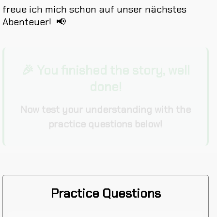
freue
ich
mich
schon
auf
unser
nächstes
Abenteuer
!
📢
🎉 You finished the story, well
done!
Now test your understanding with the
practice questions below!
Practice Questions