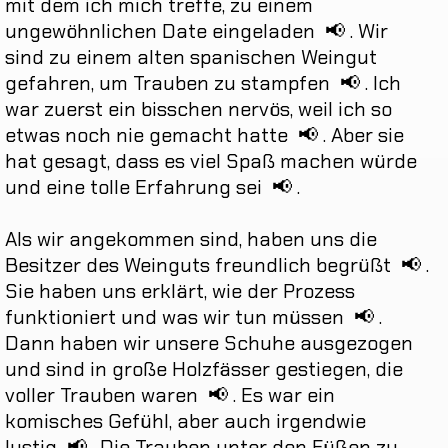
mit
dem
ich
mich
treffe
,
zu
einem
ungewöhnlichen
Date
eingeladen
📢
.
Wir
sind
zu
einem
alten
spanischen
Weingut
gefahren
,
um
Trauben
zu
stampfen
📢
.
Ich
war
zuerst
ein
bisschen
nervös
,
weil
ich
so
etwas
noch
nie
gemacht
hatte
📢
.
Aber
sie
hat
gesagt
,
dass
es
viel
Spaß
machen
würde
und
eine
tolle
Erfahrung
sei
📢
.
Als
wir
angekommen
sind
,
haben
uns
die
Besitzer
des
Weinguts
freundlich
begrüßt
📢
.
Sie
haben
uns
erklärt
,
wie
der
Prozess
funktioniert
und
was
wir
tun
müssen
📢
.
Dann
haben
wir
unsere
Schuhe
ausgezogen
und
sind
in
große
Holzfässer
gestiegen
,
die
voller
Trauben
waren
📢
.
Es
war
ein
komisches
Gefühl
,
aber
auch
irgendwie
lustig
📢
.
Die
Trauben
unter
den
Füßen
zu