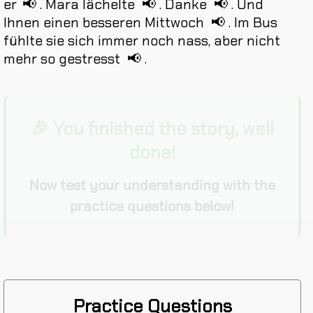
er
📢
.
Mara
lächelte
📢
.
Danke
📢
.
Und
Ihnen
einen
besseren
Mittwoch
📢
.
Im
Bus
fühlte
sie
sich
immer
noch
nass
,
aber
nicht
mehr
so
gestresst
📢
.
🎉 You finished the story, well
done!
Now test your understanding with the
practice questions below!
Practice Questions