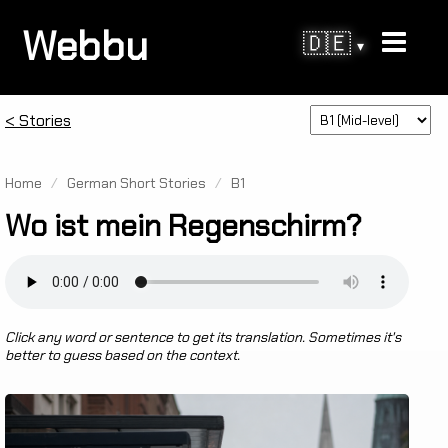
Webbu
🇩🇪
▾
< Stories
Home
/
German Short Stories
/
B1
Wo ist mein Regenschirm?
Click any word or sentence to get its translation. Sometimes it's
better to guess based on the context.