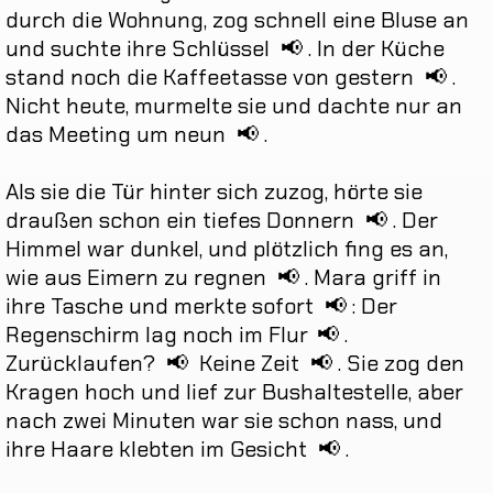
durch
die
Wohnung
,
zog
schnell
eine
Bluse
an
und
suchte
ihre
Schlüssel
📢
.
In
der
Küche
stand
noch
die
Kaffeetasse
von
gestern
📢
.
Nicht
heute
,
murmelte
sie
und
dachte
nur
an
das
Meeting
um
neun
📢
.
Als
sie
die
Tür
hinter
sich
zuzog
,
hörte
sie
draußen
schon
ein
tiefes
Donnern
📢
.
Der
Himmel
war
dunkel
,
und
plötzlich
fing
es
an
,
wie
aus
Eimern
zu
regnen
📢
.
Mara
griff
in
ihre
Tasche
und
merkte
sofort
📢
:
Der
Regenschirm
lag
noch
im
Flur
📢
.
Zurücklaufen
?
📢
Keine
Zeit
📢
.
Sie
zog
den
Kragen
hoch
und
lief
zur
Bushaltestelle
,
aber
nach
zwei
Minuten
war
sie
schon
nass
,
und
ihre
Haare
klebten
im
Gesicht
📢
.