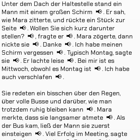
Unter
dem
Dach
der
Haltestelle
stand
ein
Mann
mit
einem
großen
Schirm
📢
.
Er
sah
,
wie
Mara
zitterte
,
und
rückte
ein
Stück
zur
Seite
📢
.
Wollen
Sie
sich
kurz
darunter
stellen
?
📢
,
fragte
er
📢
.
Mara
zögerte
,
dann
nickte
sie
📢
.
Danke
📢
.
Ich
habe
meinen
Schirm
vergessen
📢
.
Typisch
Montag
,
sagte
sie
📢
.
Er
lachte
leise
📢
.
Bei
mir
ist
es
Mittwoch
,
obwohl
es
Montag
ist
📢
.
Ich
habe
auch
verschlafen
📢
.
Sie
redeten
ein
bisschen
über
den
Regen
,
über
volle
Busse
und
darüber
,
wie
man
trotzdem
ruhig
bleiben
kann
📢
.
Mara
merkte
,
dass
sie
langsamer
atmete
📢
.
Als
der
Bus
kam
,
ließ
der
Mann
sie
zuerst
einsteigen
📢
.
Viel
Erfolg
im
Meeting
,
sagte