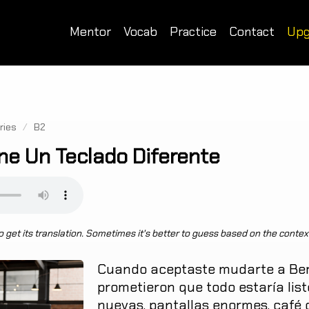
Mentor
Vocab
Practice
Contact
Upg
ries
/
B2
ne Un Teclado Diferente
 get its translation. Sometimes it's better to guess based on the contex
Cuando
aceptaste
mudarte
a
Ber
prometieron
que
todo
estaría
list
nuevas
,
pantallas
enormes
,
café