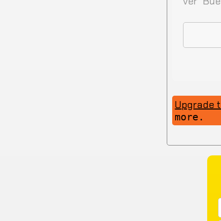
ver “Bue
Upgrade 
more.