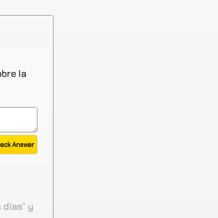
bre la
 días” y