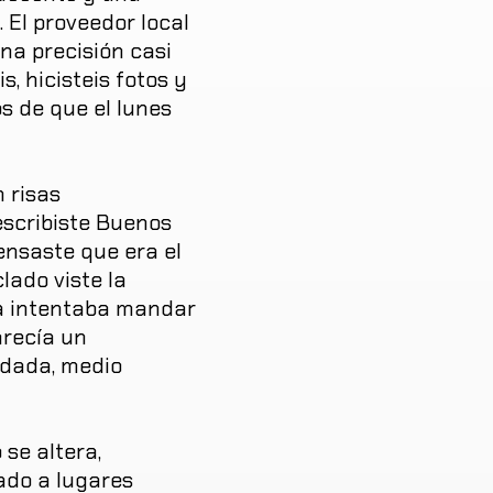
.
El
proveedor
local
na
precisión
casi
is
,
hicisteis
fotos
y
os
de
que
el
lunes
n
risas
escribiste
Buenos
ensaste
que
era
el
clado
viste
la
a
intentaba
mandar
recía
un
adada
,
medio
o
se
altera
,
jado
a
lugares