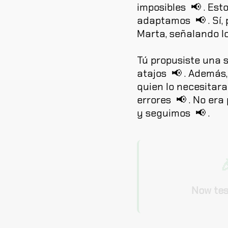
imposibles
📢
.
Est
adaptamos
📢
.
Sí
,
Marta
,
señalando
l
Tú
propusiste
una
atajos
📢
.
Además
quien
lo
necesitara
errores
📢
.
No
era
y
seguimos
📢
.

Now tes