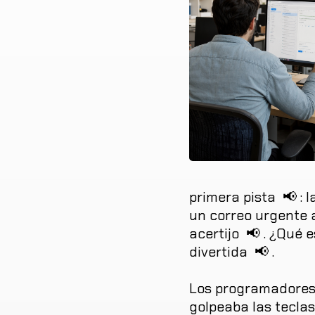
primera
pista
📢
:
l
un
correo
urgente
acertijo
📢
.
¿
Qué
e
divertida
📢
.
Los
programadore
golpeaba
las
teclas