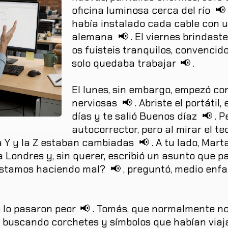
oficina
luminosa
cerca
del
río
📢
había
instalado
cada
cable
con
u
alemana
📢
.
El
viernes
brindaste
os
fuisteis
tranquilos
,
convencid
solo
quedaba
trabajar
📢
.
El
lunes
,
sin
embargo
,
empezó
co
nerviosas
📢
.
Abriste
el
portátil
,
días
y
te
salió
Buenos
díaz
📢
.
P
autocorrector
,
pero
al
mirar
el
te
a
Y
y
la
Z
estaban
cambiadas
📢
.
A
tu
lado
,
Mart
a
Londres
y
,
sin
querer
,
escribió
un
asunto
que
pa
stamos
haciendo
mal
?
📢
,
preguntó
,
medio
enf
s
lo
pasaron
peor
📢
.
Tomás
,
que
normalmente
n
buscando
corchetes
y
símbolos
que
habían
via