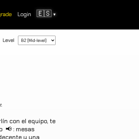
🇪🇸
rade
Login
▾
Level
t.
lín
con
el
equipo
,
te
o
📢
:
mesas
decente
y
una