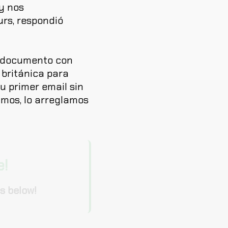
y
nos
urs
,
respondió
documento
con
británica
para
tu
primer
email
sin
amos
,
lo
arreglamos
e!
s below!