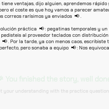
o
tiene
ventajas
,
dijo
alguien
,
aprendemos
rápido
pero
el
coste
es
que
hoy
vamos
a
parecer
amate
os
correos
rarísimos
ya
enviados
📢
.
solución
práctica
📢
:
pegatinas
temporales
y
un
,
pedisteis
al
proveedor
teclados
con
distribución
📢
.
Por
la
tarde
,
ya
con
menos
caos
,
escribiste
perfecto
,
pero
sonaba
a
equipo
📢
:
Nos
equivoc
 You finished the story, well don
t your understanding with the practice question