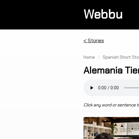
Webbu
< Stories
Home
/
Spanish Short Sto
Alemania Tie
Click any word or sentence to