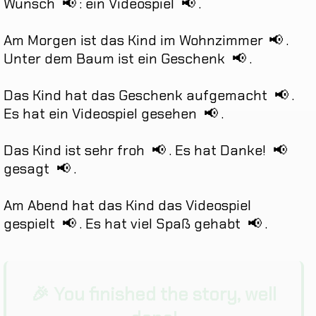
Wunsch
📢
:
ein
Videospiel
📢
.
Am
Morgen
ist
das
Kind
im
Wohnzimmer
📢
.
Unter
dem
Baum
ist
ein
Geschenk
📢
.
Das
Kind
hat
das
Geschenk
aufgemacht
📢
.
Es
hat
ein
Videospiel
gesehen
📢
.
Das
Kind
ist
sehr
froh
📢
.
Es
hat
Danke
!
📢
gesagt
📢
.
Am
Abend
hat
das
Kind
das
Videospiel
gespielt
📢
.
Es
hat
viel
Spaß
gehabt
📢
.
🎉 You finished the story, well