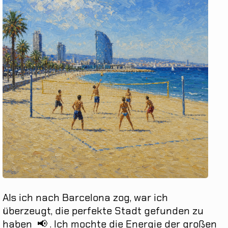
Als
ich
nach
Barcelona
zog
,
war
ich
überzeugt
,
die
perfekte
Stadt
gefunden
zu
haben
📢
.
Ich
mochte
die
Energie
der
großen