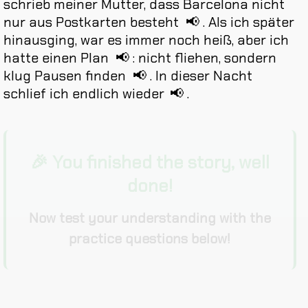
schrieb
meiner
Mutter
,
dass
Barcelona
nicht
nur
aus
Postkarten
besteht
📢
.
Als
ich
später
hinausging
,
war
es
immer
noch
heiß
,
aber
ich
hatte
einen
Plan
📢
:
nicht
fliehen
,
sondern
klug
Pausen
finden
📢
.
In
dieser
Nacht
schlief
ich
endlich
wieder
📢
.
🎉 You finished the story, well
done!
Now test your understanding with the
practice questions below!