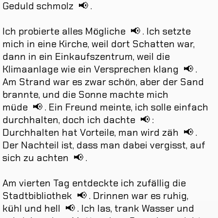
Geduld
schmolz
📢
.
Ich
probierte
alles
Mögliche
📢
.
Ich
setzte
mich
in
eine
Kirche
,
weil
dort
Schatten
war
,
dann
in
ein
Einkaufszentrum
,
weil
die
Klimaanlage
wie
ein
Versprechen
klang
📢
.
Am
Strand
war
es
zwar
schön
,
aber
der
Sand
brannte
,
und
die
Sonne
machte
mich
müde
📢
.
Ein
Freund
meinte
,
ich
solle
einfach
durchhalten
,
doch
ich
dachte
📢
:
Durchhalten
hat
Vorteile
,
man
wird
zäh
📢
.
Der
Nachteil
ist
,
dass
man
dabei
vergisst
,
auf
sich
zu
achten
📢
.
Am
vierten
Tag
entdeckte
ich
zufällig
die
Stadtbibliothek
📢
.
Drinnen
war
es
ruhig
,
kühl
und
hell
📢
.
Ich
las
,
trank
Wasser
und