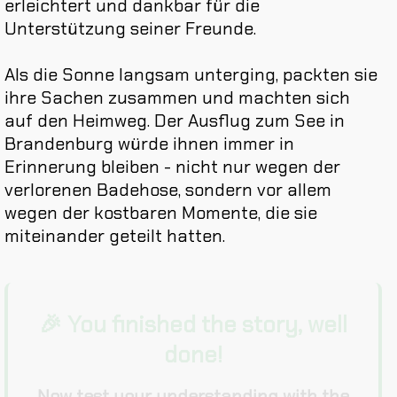
erleichtert
und
dankbar
für
die
Unterstützung
seiner
Freunde
.
Als
die
Sonne
langsam
unterging
,
packten
sie
ihre
Sachen
zusammen
und
machten
sich
auf
den
Heimweg
.
Der
Ausflug
zum
See
in
Brandenburg
würde
ihnen
immer
in
Erinnerung
bleiben
-
nicht
nur
wegen
der
verlorenen
Badehose
,
sondern
vor
allem
wegen
der
kostbaren
Momente
,
die
sie
miteinander
geteilt
hatten
.
🎉 You finished the story, well
done!
Now test your understanding with the