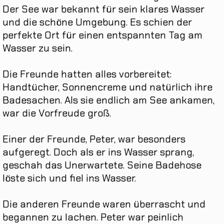
Der
See
war
bekannt
für
sein
klares
Wasser
und
die
schöne
Umgebung
.
Es
schien
der
perfekte
Ort
für
einen
entspannten
Tag
am
Wasser
zu
sein
.
Die
Freunde
hatten
alles
vorbereitet
:
Handtücher
,
Sonnencreme
und
natürlich
ihre
Badesachen
.
Als
sie
endlich
am
See
ankamen
,
war
die
Vorfreude
groß
.
Einer
der
Freunde
,
Peter
,
war
besonders
aufgeregt
.
Doch
als
er
ins
Wasser
sprang
,
geschah
das
Unerwartete
.
Seine
Badehose
löste
sich
und
fiel
ins
Wasser
.
Die
anderen
Freunde
waren
überrascht
und
begannen
zu
lachen
.
Peter
war
peinlich