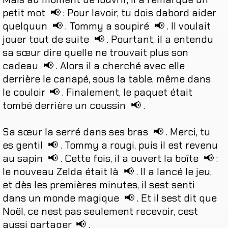
petit
mot
📢
:
Pour
lavoir
,
tu
dois
dabord
aider
quelquun
📢
.
Tommy
a
soupiré
📢
.
Il
voulait
jouer
tout
de
suite
📢
.
Pourtant
,
il
a
entendu
sa
sœur
dire
quelle
ne
trouvait
plus
son
cadeau
📢
.
Alors
il
a
cherché
avec
elle
derrière
le
canapé
,
sous
la
table
,
même
dans
le
couloir
📢
.
Finalement
,
le
paquet
était
tombé
derrière
un
coussin
📢
.
Sa
sœur
la
serré
dans
ses
bras
📢
.
Merci
,
tu
es
gentil
📢
.
Tommy
a
rougi
,
puis
il
est
revenu
au
sapin
📢
.
Cette
fois
,
il
a
ouvert
la
boîte
📢
:
le
nouveau
Zelda
était
là
📢
.
Il
a
lancé
le
jeu
,
et
dès
les
premières
minutes
,
il
sest
senti
dans
un
monde
magique
📢
.
Et
il
sest
dit
que
Noël
,
ce
nest
pas
seulement
recevoir
,
cest
aussi
partager
📢
.