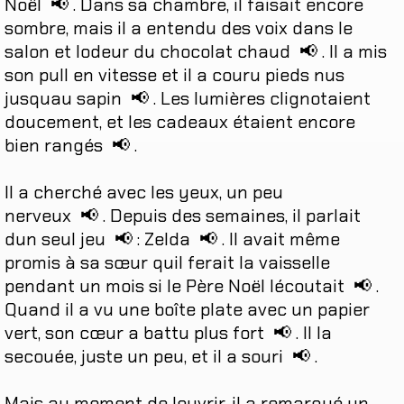
Noël
📢
.
Dans
sa
chambre
,
il
faisait
encore
sombre
,
mais
il
a
entendu
des
voix
dans
le
salon
et
lodeur
du
chocolat
chaud
📢
.
Il
a
mis
son
pull
en
vitesse
et
il
a
couru
pieds
nus
jusquau
sapin
📢
.
Les
lumières
clignotaient
doucement
,
et
les
cadeaux
étaient
encore
bien
rangés
📢
.
Il
a
cherché
avec
les
yeux
,
un
peu
nerveux
📢
.
Depuis
des
semaines
,
il
parlait
dun
seul
jeu
📢
:
Zelda
📢
.
Il
avait
même
promis
à
sa
sœur
quil
ferait
la
vaisselle
pendant
un
mois
si
le
Père
Noël
lécoutait
📢
.
Quand
il
a
vu
une
boîte
plate
avec
un
papier
vert
,
son
cœur
a
battu
plus
fort
📢
.
Il
la
secouée
,
juste
un
peu
,
et
il
a
souri
📢
.
Mais
au
moment
de
louvrir
,
il
a
remarqué
un