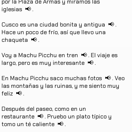
por
la
Plaza
de
Armas
y
miramos
las
iglesias
📢
.
Cusco
es
una
ciudad
bonita
y
antigua
📢
.
Hace
un
poco
de
frío
,
así
que
llevo
una
chaqueta
📢
.
Voy
a
Machu
Picchu
en
tren
📢
.
El
viaje
es
largo
,
pero
es
muy
interesante
📢
.
En
Machu
Picchu
saco
muchas
fotos
📢
.
Veo
las
montañas
y
las
ruinas
,
y
me
siento
muy
feliz
📢
.
Después
del
paseo
,
como
en
un
restaurante
📢
.
Pruebo
un
plato
típico
y
tomo
un
té
caliente
📢
.