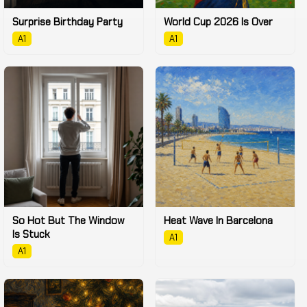
Surprise Birthday Party
World Cup 2026 Is Over
A1
A1
So Hot But The Window
Heat Wave In Barcelona
Is Stuck
A1
A1