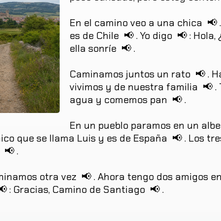
En
el
camino
veo
a
una
chica
📢
.
es
de
Chile
📢
.
Yo
digo
📢
:
Hola
, 
ella
sonríe
📢
.
Caminamos
juntos
un
rato
📢
.
H
vivimos
y
de
nuestra
familia
📢
.
agua
y
comemos
pan
📢
.
En
un
pueblo
paramos
en
un
alb
ico
que
se
llama
Luis
y
es
de
España
📢
.
Los
tre
📢
.
minamos
otra
vez
📢
.
Ahora
tengo
dos
amigos
e
📢
:
Gracias
,
Camino
de
Santiago
📢
.