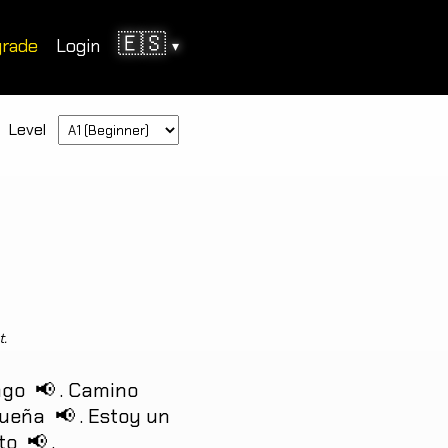
🇪🇸
rade
Login
▾
Level
t.
ago
📢
.
Camino
ueña
📢
.
Estoy
un
to
📢
.