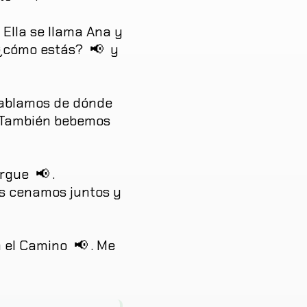
Ella
se
llama
Ana
y
¿
cómo
estás
?
📢
y
ablamos
de
dónde
También
bebemos
ergue
📢
.
s
cenamos
juntos
y
n
el
Camino
📢
.
Me