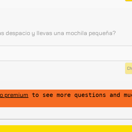
s despacio y llevas una mochila pequeña?
to premium
to see more questions and mu