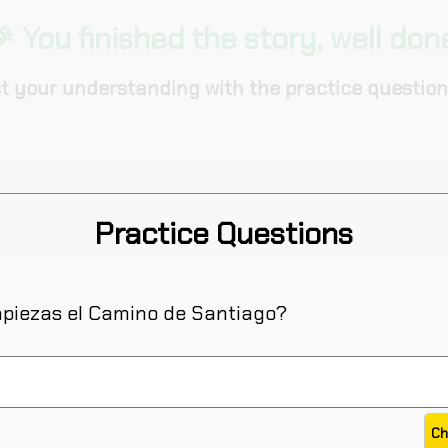
 You finished the story, well don
t your understanding with the practice question
Practice Questions
piezas el Camino de Santiago?