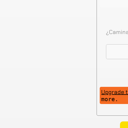
¿Camina
Upgrade 
more.