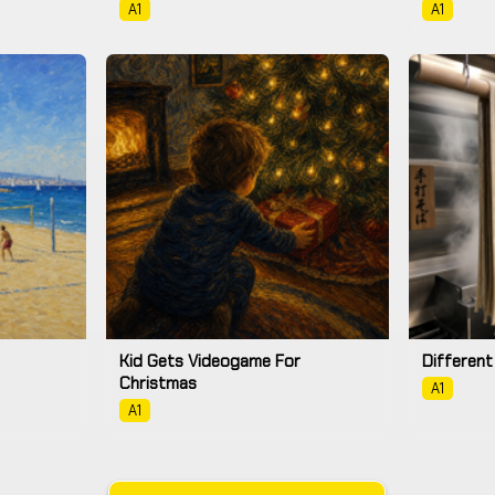
A1
A1
Kid Gets Videogame For
Different
Christmas
A1
A1