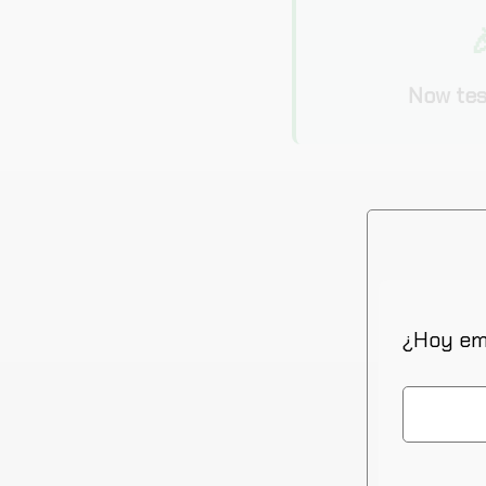

Now tes
¿Hoy em