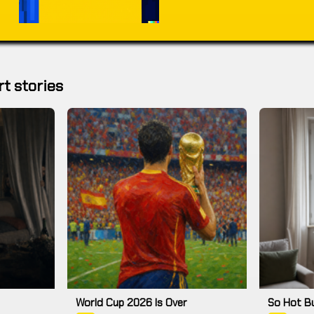
t stories
World Cup 2026 Is Over
So Hot B