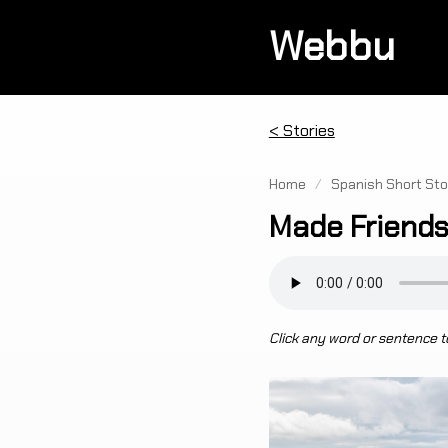
Webbu
< Stories
Home
/
Spanish Short Sto
Made Friends
Click any word or sentence to