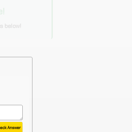
e!
s below!