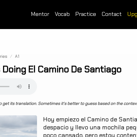
Mentor
Vocab
Practice
Contact
Upg
ries
/
A1
 Doing El Camino De Santiago
 get its translation. Sometimes it's better to guess based on the contex
Hoy
empiezo
el
Camino
de
Santi
despacio
y
llevo
una
mochila
peq
poco
cansado
,
pero
estoy
conten