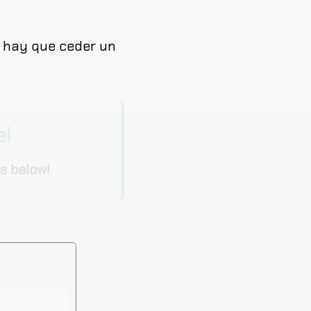
,
hay
que
ceder
un
e!
s below!