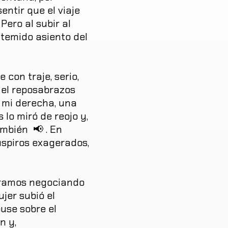
sentir
que
el
viaje
Pero
al
subir
al
temido
asiento
del
e
con
traje
,
serio
,
el
reposabrazos
mi
derecha
,
una
s
lo
miró
de
reojo
y
,
ambién
📢
.
En
uspiros
exagerados
,
ramos
negociando
ujer
subió
el
puse
sobre
el
on
y
,