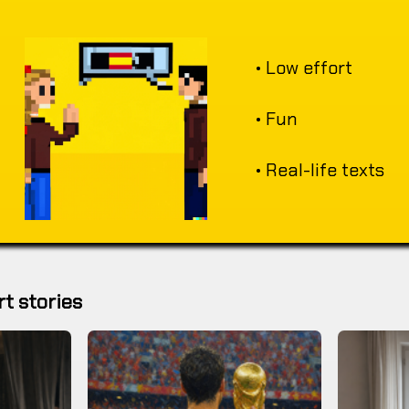
• Low effort
• Fun
• Real-life texts
t stories