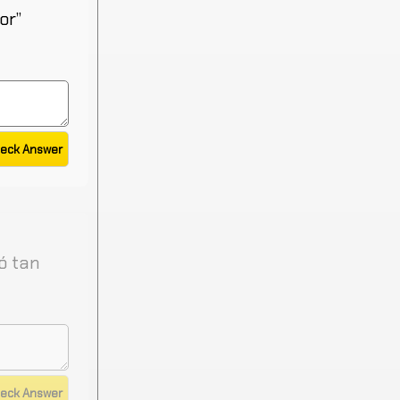
or”
ó tan