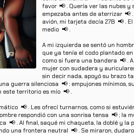
favor
📢
.
Quería
ver
las
nubes
y
empezaba
antes
de
aterrizar
📢
.
avión
,
mi
tarjeta
decía
27B
📢
.
El
medio
📢
.
A
mi
izquierda
se
sentó
un
hombr
que
ya
tenía
el
codo
plantado
en
como
si
fuera
una
bandera
📢
.
A
mujer
con
sudadera
y
auriculare
sin
decir
nada
,
apoyó
su
brazo
t
una
guerra
silenciosa
📢
:
empujones
mínimos
,
s
n
este
territorio
es
mío
📢
.
omático
📢
.
Les
ofrecí
turnarnos
,
como
si
estuvié
ombre
respondió
con
una
sonrisa
tensa
📢
;
la
m
ca
📢
.
Al
final
,
saqué
mi
chaqueta
,
la
doblé
y
la
ndo
una
frontera
neutral
📢
.
Se
miraron
,
dudar