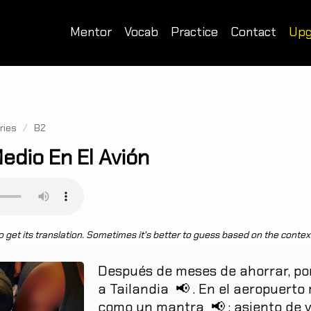
Mentor
Vocab
Practice
Contact
Upg
ries
/
B2
edio En El Avión
 get its translation. Sometimes it's better to guess based on the contex
Después
de
meses
de
ahorrar
,
po
a
Tailandia
📢
.
En
el
aeropuerto
como
un
mantra
📢
:
asiento
de