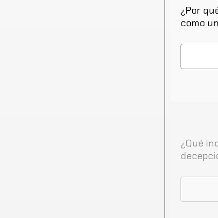
¿Por qué
como un
¿Qué ind
decepcio