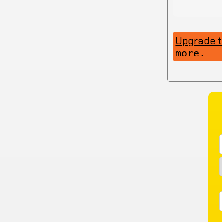
Upgrade 
more.