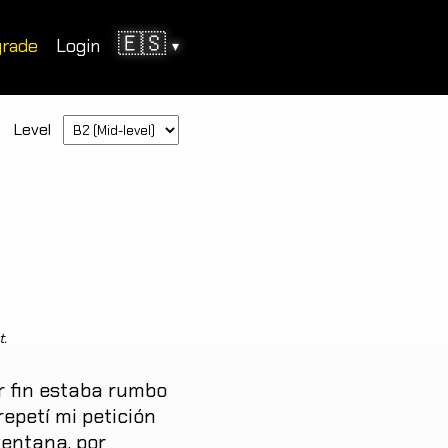
🇪🇸
rade
Login
▾
Level
t.
r
fin
estaba
rumbo
repetí
mi
petición
ventana
,
por