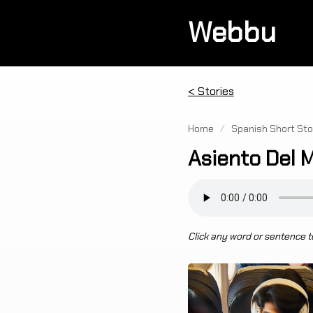
Webbu
< Stories
Home
/
Spanish Short Sto
Asiento Del M
Click any word or sentence to