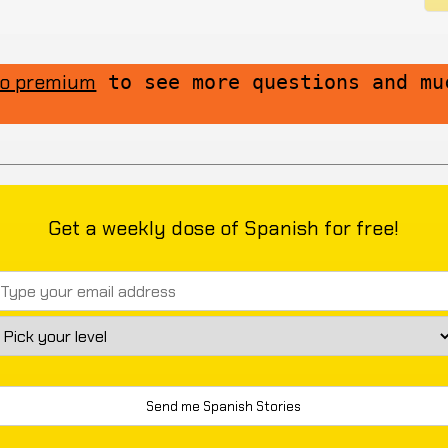
to premium
to see more questions and mu
Get a weekly dose of Spanish for free!