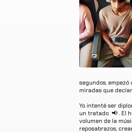
segundos
,
empezó
miradas
que
decía
Yo
intenté
ser
dipl
un
tratado
📢
.
El
h
volumen
de
la
músi
reposabrazos
,
crea