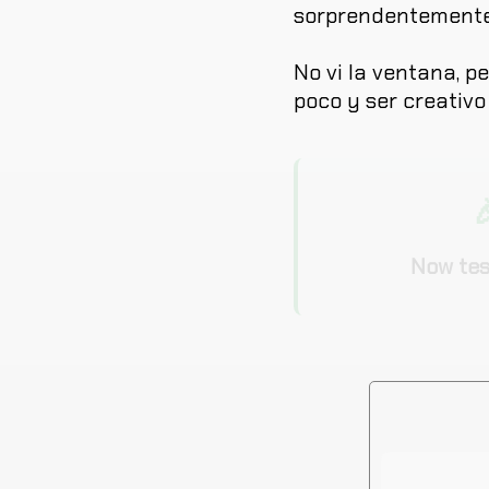
sorprendentement
No
vi
la
ventana
,
pe
poco
y
ser
creativo

Now tes