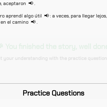
e
,
aceptaron
📢
.
ro
aprendí
algo
útil
📢
:
a
veces
,
para
llegar
lejos
en
el
camino
📢
.
 You finished the story, well don
t your understanding with the practice question
Practice Questions